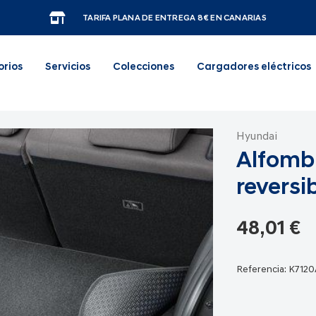
TARIFA PLANA DE ENTREGA 8€ EN CANARIAS
orios
Servicios
Colecciones
Cargadores eléctricos
Hyundai
Alfombr
reversi
48,01 €
Referencia:
K7120