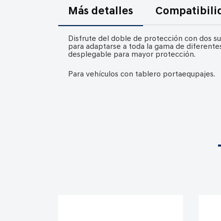
comienzo
Más detalles
Compatibili
de
la
Disfrute del doble de protección con dos sup
galería
para adaptarse a toda la gama de diferentes
desplegable para mayor protección.
de
imágenes
Para vehículos con tablero portaequpajes.