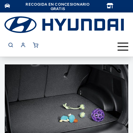
RECOGIDA EN CONCESIONARIO
TAR
GRATIS
Saltar
al
final
de
la
galería
de
imágenes