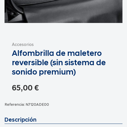
Saltar
al
Accesorios
comienzo
Alfombrilla de maletero
de
la
reversible (sin sistema de
galería
sonido premium)
de
imágenes
65,00 €
Referencia:
N7120ADE00
Descripción