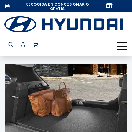
RECOGIDA EN CONCESIONARIO
TAR
GRATIS
Saltar
al
final
de
la
galería
de
imágenes