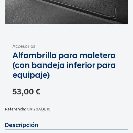
Saltar
al
Accesorios
comienzo
Alfombrilla para maletero
de
la
(con bandeja inferior para
galería
equipaje)
de
imágenes
53,00 €
Referencia:
G4120ADE10
Descripción