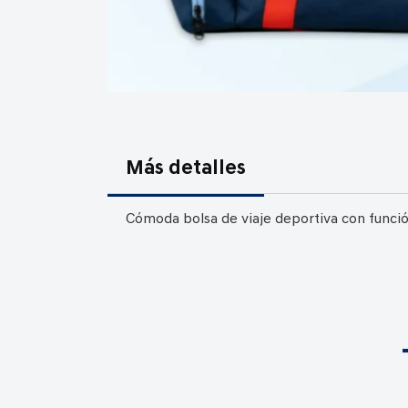
Saltar
al
comienzo
Más detalles
de
la
Cómoda bolsa de viaje deportiva con funció
galería
de
imágenes