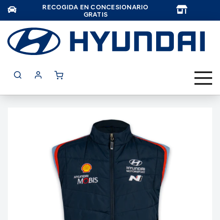
RECOGIDA EN CONCESIONARIO
TAR
GRATIS
Saltar
al
final
de
la
galería
de
imágenes