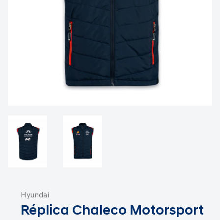
Saltar
al
Hyundai
comienzo
Réplica Chaleco Motorsport
de