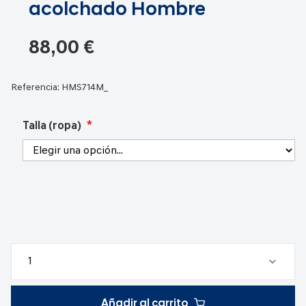
la
acolchado Hombre
galería
de
88,00 €
imágenes
Referencia:
HMS714M_
Talla (ropa)
Añadir al carrito