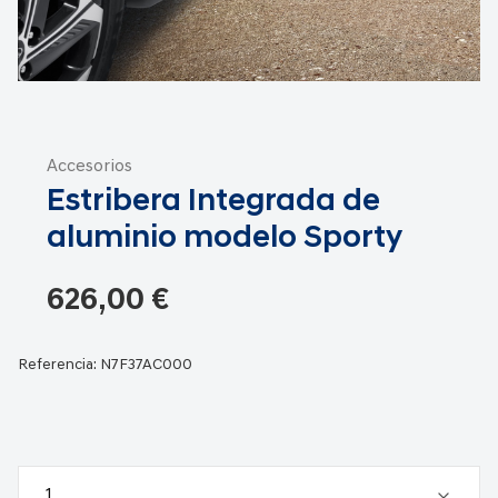
Saltar
al
Accesorios
comienzo
Estribera Integrada de
de
la
aluminio modelo Sporty
galería
de
626,00 €
imágenes
Referencia:
N7F37AC000