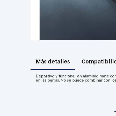
Saltar
al
comienzo
Más detalles
Compatibili
de
la
Deportivo y funcional, en aluminio mate con
galería
en las barras. No se puede combinar con los
de
imágenes