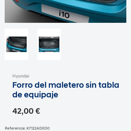
Saltar
al
Hyundai
comienzo
Forro del maletero sin tabla
de
la
de equipaje
galería
de
42,00 €
imágenes
Referencia:
K7122ADE00