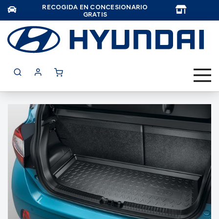
RECOGIDA EN CONCESIONARIO
TAR
GRATIS
Saltar
al
final
de
la
galería
de
imágenes