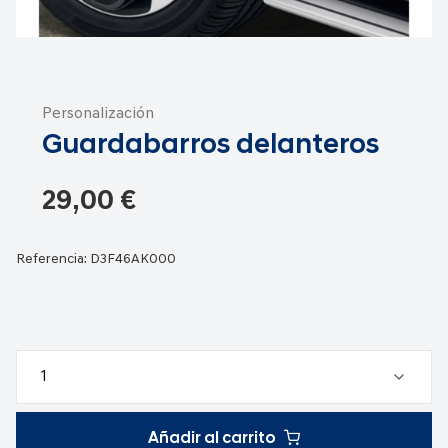
Saltar
al
Personalización
comienzo
Guardabarros delanteros
de
la
galería
29,00 €
de
imágenes
Referencia:
D3F46AK000
Añadir al carrito