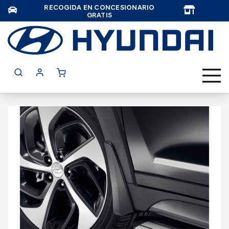
RECOGIDA EN CONCESIONARIO
TAR
GRATIS
Saltar
al
final
de
la
galería
de
imágenes