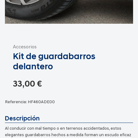
Saltar
al
Accesorios
comienzo
Kit de guardabarros
de
la
delantero
galería
de
33,00 €
imágenes
Referencia:
HF460ADE00
Descripción
Al conducir con mal tiempo o en terrenos accidentados, estos
elegantes guardabarros hechos a medida forman un escudo eficaz