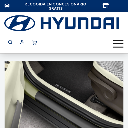
RECOGIDA EN CONCESIONARIO
TAR
GRATIS
Saltar
al
final
de
la
galería
de
imágenes