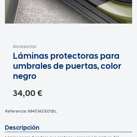
Saltar
al
Accesorios
comienzo
Láminas protectoras para
de
la
umbrales de puertas, color
galería
negro
de
imágenes
34,00 €
Referencia:
99451ADE01BL
Descripción