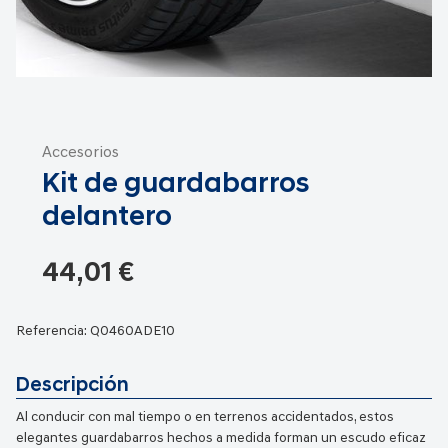
Saltar
al
Accesorios
comienzo
Kit de guardabarros
de
la
delantero
galería
de
44,01 €
imágenes
Referencia:
Q0460ADE10
Descripción
Al conducir con mal tiempo o en terrenos accidentados, estos
elegantes guardabarros hechos a medida forman un escudo eficaz