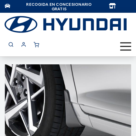
RECOGIDA EN CONCESIONARIO
TAR
GRATIS
Saltar
al
final
de
la
galería
de
imágenes