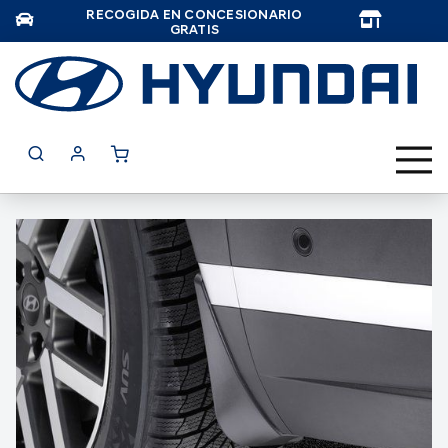
RECOGIDA EN CONCESIONARIO
TAR
GRATIS
Saltar
al
final
de
la
galería
de
imágenes