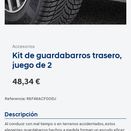
Saltar
al
Accesorios
comienzo
Kit de guardabarros trasero,
de
la
juego de 2
galería
de
48,34 €
imágenes
Referencia:
R6F46ACF00EU
Descripción
Al conducir con mal tiempo o en terrenos accidentados, estos
elegantes guardabarros hechos a medida forman un escudo eficaz