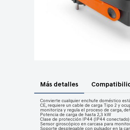
Saltar
al
comienzo
Más detalles
Compatibili
de
la
Convierte cualquier enchufe doméstico está
galería
CE, requiere un cable de carga Tipo 2 y oc
monitoriza y regula el proceso de carga, d
de
Potencia de carga de hasta 2,3 kW
imágenes
Clase de protección IP44 (IP44 conectado)
Sensor giroscópico en carcasa para monitor
Soporte desplegable con pulsador en la car