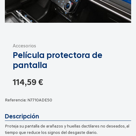
Saltar
al
Accesorios
comienzo
Película protectora de
de
la
pantalla
galería
de
114,59 €
imágenes
Referencia:
N7710ADE50
Descripción
Proteja su pantalla de arañazos y huellas dactilares no deseados, al
tiempo que reduce los signos del desgaste diario.