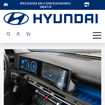
RECOGIDA EN CONCESIONARIO
TAR
GRATIS
Saltar
al
final
de
la
galería
de
imágenes