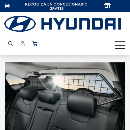
RECOGIDA EN CONCESIONARIO
TAR
GRATIS
Saltar
al
final
de
la
galería
de
imágenes