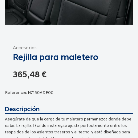
Saltar
al
Accesorios
comienzo
Rejilla para maletero
de
la
galería
365,48 €
de
imágenes
Referencia:
N7150ADE00
Descripción
Asegúrate de que la carga de tu maletero permanezca donde debe
estar. La rejilla, fácil de instalar, se ajusta perfectamente entre los
respaldos de los asientos traseros y el techo, y está diseñada para