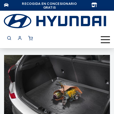
RECOGIDA EN CONCESIONARIO
TAR
GRATIS
Saltar
al
final
de
la
galería
de
imágenes