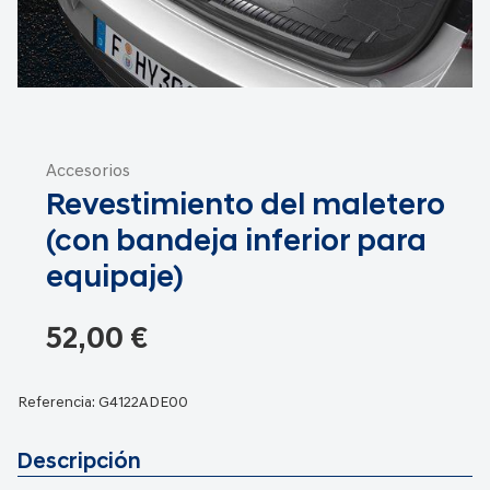
Saltar
al
Accesorios
comienzo
Revestimiento del maletero
de
la
(con bandeja inferior para
galería
equipaje)
de
imágenes
52,00 €
Referencia:
G4122ADE00
Descripción