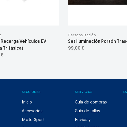
t
Personalización
 Recarga Vehículos EV
Set Iluminación Portón Tra
 Trifásica)
99,00 €
 €
SECCIONES
SERVICIOS
D
Inicio
Guía de compras
Accesorios
Guía de tallas
MotorSport
Envíos y