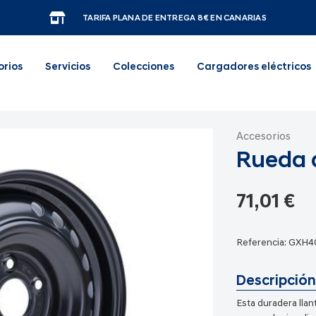
TARIFA PLANA DE ENTREGA 8€ EN CANARIAS
orios
Servicios
Colecciones
Cargadores eléctricos
Accesorios
Rueda d
71,01 €
Referencia:
GXH4
Descripción
Esta duradera llan