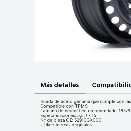
Saltar
al
comienzo
Más detalles
Compatibili
de
la
Rueda de acero genuina que cumple con las
galería
Compatible con TPMS
Tamaño de neumático recomendado: 185/6
de
Especificaciones: 5,5 J x 15
imágenes
N.º de pieza OE: 52910GX000
Utilice tuercas originales