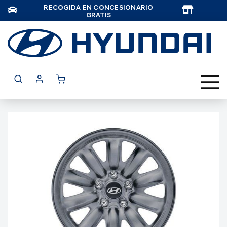
RECOGIDA EN CONCESIONARIO
TAR
GRATIS
Saltar
al
final
de
la
galería
de
imágenes