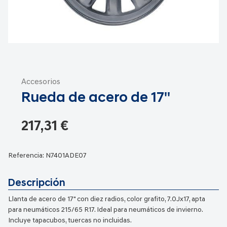
Saltar
al
Accesorios
comienzo
Rueda de acero de 17''
de
la
galería
217,31 €
de
imágenes
Referencia:
N7401ADE07
Descripción
Llanta de acero de 17" con diez radios, color grafito, 7.0Jx17, apta
para neumáticos 215/65 R17. Ideal para neumáticos de invierno.
Incluye tapacubos, tuercas no incluidas.