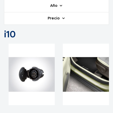
Año
Precio
i10