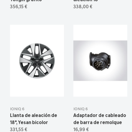
Yongin grafito
aleación 18"
356,15 €
338,00 €
IONIQ 6
IONIQ 6
Llanta de aleación de
Adaptador de cableado
18", Yesan bicolor
de barra de remolque
331,55 €
16,99 €