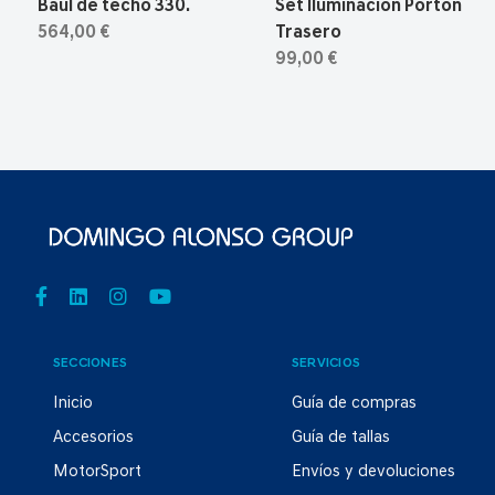
Baul de techo 330.
Set Iluminación Portón
564,00 €
Trasero
99,00 €
SECCIONES
SERVICIOS
Inicio
Guía de compras
Accesorios
Guía de tallas
MotorSport
Envíos y devoluciones