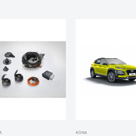
A
KONA