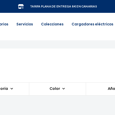
TARIFA PLANA DE ENTREGA 8€ EN CANARIAS
orios
Servicios
Colecciones
Cargadores eléctricos
oría
Color
Añ