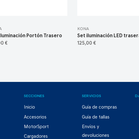
A
KONA
Iluminación Portón Trasero
Set iluminación LED trasera
00 €
125,00 €
SECCIONES
SERVICIOS
D
Inicio
Guía de compras
Accesorios
Guía de tallas
MotorSport
Envíos y
devoluciones
Cargadores