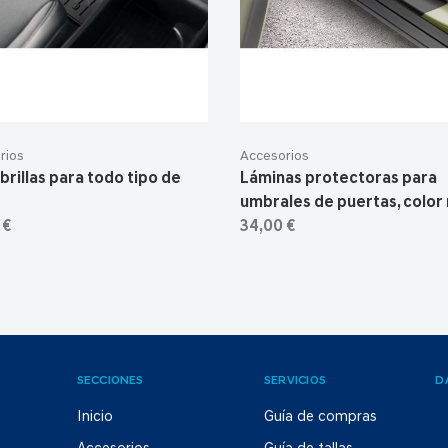
rios
Accesorios
brillas para todo tipo de
Láminas protectoras para
umbrales de puertas, color
 €
34,00 €
SECCIONES
SERVICIOS
D
Inicio
Guía de compras