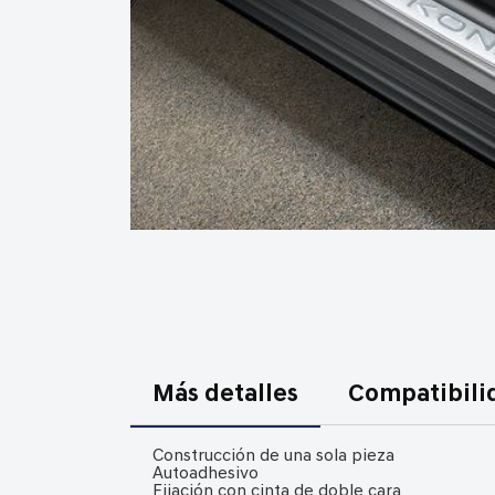
Saltar
al
comienzo
de
la
Más detalles
Compatibili
galería
de
imágenes
Construcción de una sola pieza
Autoadhesivo
Fijación con cinta de doble cara