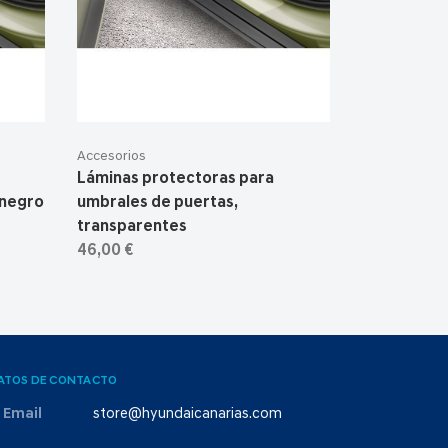
Accesorios
Láminas protectoras para
 negro
umbrales de puertas,
transparentes
46,00 €
ATOS DE CONTACTO
Email
store@hyundaicanarias.com