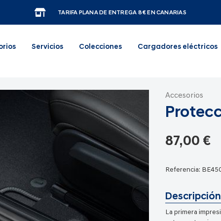
TARIFA PLANA DE ENTREGA 8€ EN CANARIAS
orios
Servicios
Colecciones
Cargadores eléctricos
Accesorios
Protecc
87,00 €
Referencia:
BE45
Descripción
La primera impresi