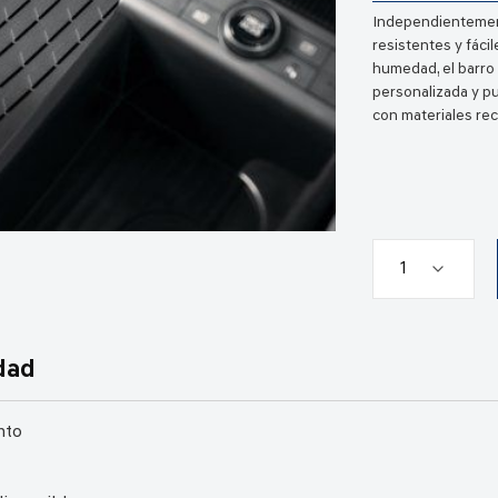
Independientemente
resistentes y fáci
humedad, el barro 
personalizada y pu
con materiales rec
dad
nto