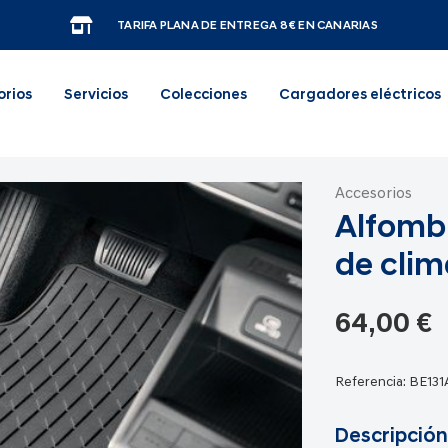
TARIFA PLANA DE ENTREGA 8€ EN CANARIAS
orios
Servicios
Colecciones
Cargadores eléctricos
Accesorios
Alfombr
de clim
64,00 €
Referencia:
BE13
Descripción