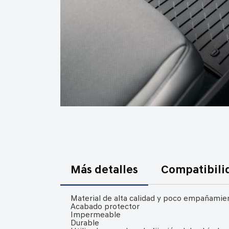
Saltar
al
comienzo
de
Más detalles
Compatibili
la
galería
de
Material de alta calidad y poco empañamie
Acabado protector
imágenes
Impermeable
Durable