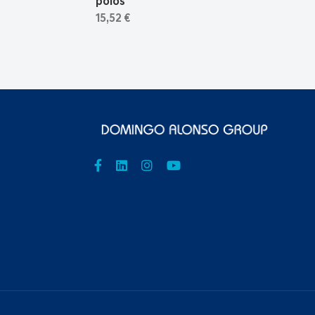
polos
15,52 €