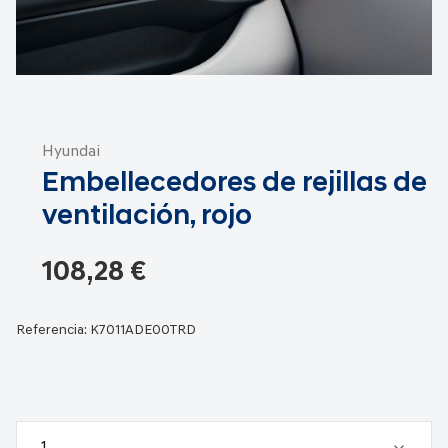
Saltar
al
Hyundai
comienzo
Embellecedores de rejillas de
de
la
ventilación, rojo
galería
de
108,28 €
imágenes
Referencia:
K7011ADE00TRD