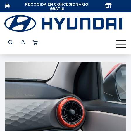
RECOGIDA EN CONCESIONARIO
TAR
GRATIS
Saltar
al
final
de
la
galería
de
imágenes