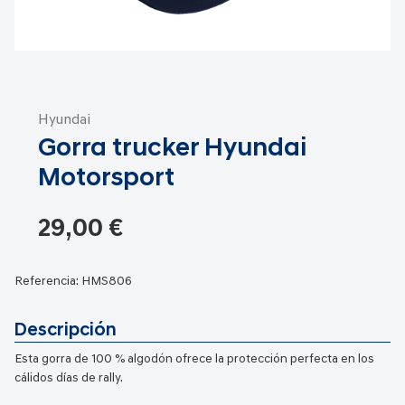
Saltar
al
Hyundai
comienzo
Gorra trucker Hyundai
de
la
Motorsport
galería
de
29,00 €
imágenes
Referencia:
HMS806
Descripción
Esta gorra de 100 % algodón ofrece la protección perfecta en los
cálidos días de rally.