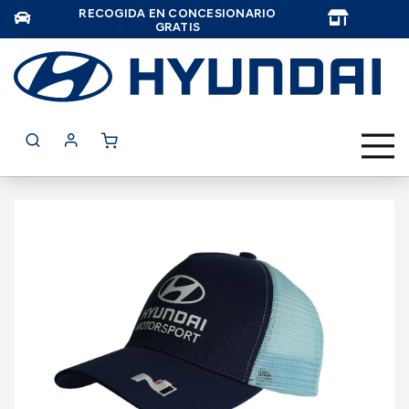
RECOGIDA EN CONCESIONARIO
TAR
GRATIS
Saltar
al
final
de
la
galería
de
imágenes