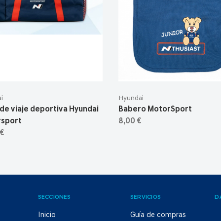
i
Hyundai
 de viaje deportiva Hyundai
Babero MotorSport
sport
8,00 €
 €
SECCIONES
SERVICIOS
D
Inicio
Guía de compras