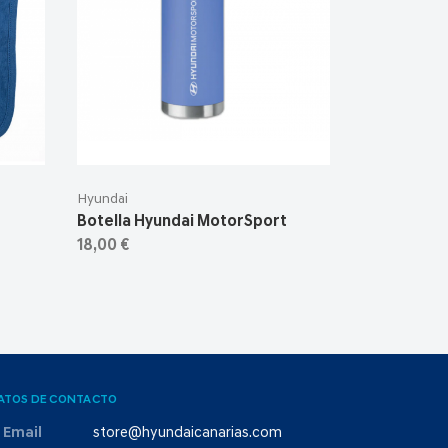
Hyundai
Botella Hyundai MotorSport
18,00 €
ATOS DE CONTACTO
Email
store@hyundaicanarias.com