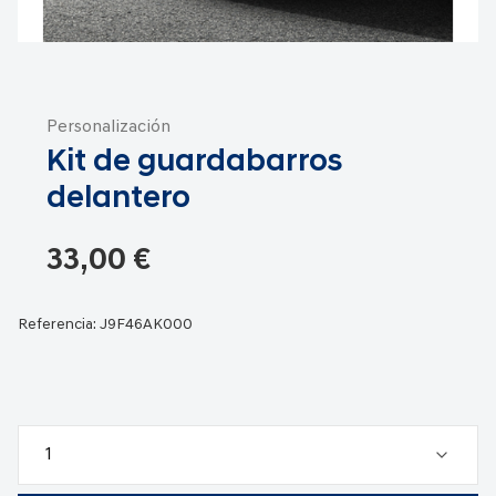
Saltar
al
Personalización
comienzo
Kit de guardabarros
de
la
delantero
galería
de
33,00 €
imágenes
Referencia:
J9F46AK000