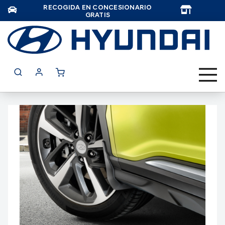
RECOGIDA EN CONCESIONARIO
TAR
GRATIS
Saltar
al
final
de
la
galería
de
imágenes