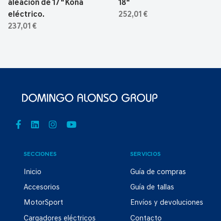
aleación de 17 " Kona
18"
eléctrico.
252,01 €
237,01 €
SECCIONES
SERVICIOS
Inicio
Guía de compras
Accesorios
Guía de tallas
MotorSport
Envíos y devoluciones
Cargadores eléctricos
Contacto