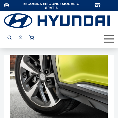
RECOGIDA EN CONCESIONARIO
TAR
GRATIS
Saltar
al
final
de
la
galería
de
imágenes