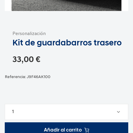
Saltar
al
Personalización
comienzo
Kit de guardabarros trasero
de
la
galería
33,00 €
de
imágenes
Referencia:
J9F46AK100
Añadir al carrito