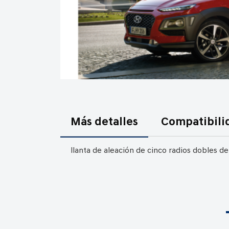
Saltar
al
comienzo
Más detalles
Compatibili
de
la
llanta de aleación de cinco radios dobles de 
galería
de
imágenes