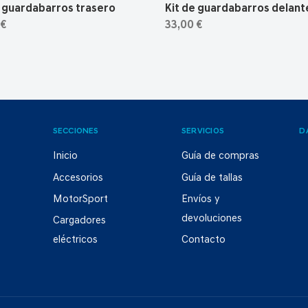
e guardabarros trasero
Kit de guardabarros delant
 €
33,00 €
SECCIONES
SERVICIOS
D
Inicio
Guía de compras
Accesorios
Guía de tallas
MotorSport
Envíos y
devoluciones
Cargadores
eléctricos
Contacto