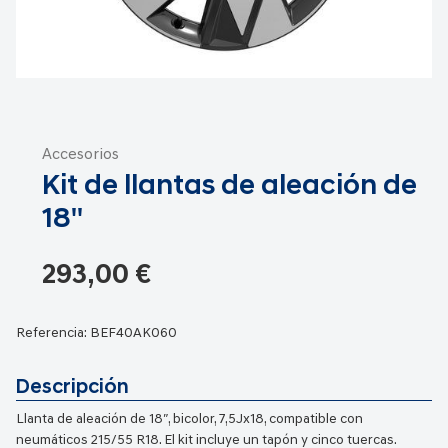
Saltar
al
Accesorios
comienzo
Kit de llantas de aleación de
de
la
18''
galería
de
293,00 €
imágenes
Referencia:
BEF40AK060
Descripción
Llanta de aleación de 18″, bicolor, 7,5Jx18, compatible con
neumáticos 215/55 R18. El kit incluye un tapón y cinco tuercas.