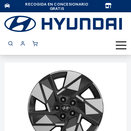
RECOGIDA EN CONCESIONARIO
TAR
GRATIS
Saltar
al
final
de
la
galería
de
imágenes