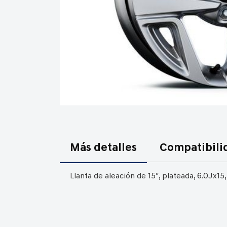
Saltar
al
comienzo
Más detalles
Compatibili
de
la
Llanta de aleación de 15″, plateada, 6.0Jx15
galería
de
imágenes