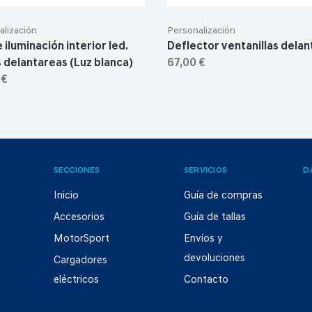
alización
Personalización
 iluminación interior led.
Deflector ventanillas delan
s delantareas (Luz blanca)
67,00 €
 €
SECCIONES
SERVICIOS
D
Inicio
Guía de compras
Accesorios
Guía de tallas
MotorSport
Envíos y
devoluciones
Cargadores
eléctricos
Contacto