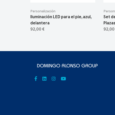
Personalización
Person
Iluminación LED para el pie, azul,
Set de
delantera
Plaza
92,00 €
92,00