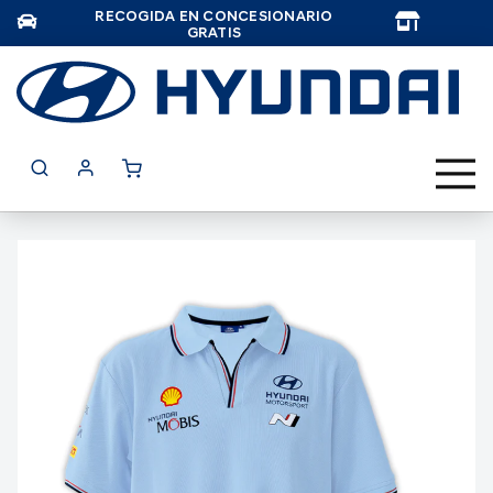
RECOGIDA EN CONCESIONARIO
TAR
GRATIS
Saltar
al
final
de
la
galería
de
imágenes