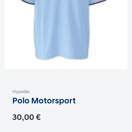
Saltar
al
Hyundai
comienzo
Polo Motorsport
de
la
galería
30,00 €
de
imágenes