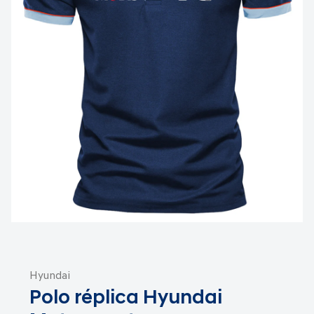
Saltar
al
Hyundai
comienzo
Polo réplica Hyundai
de
la