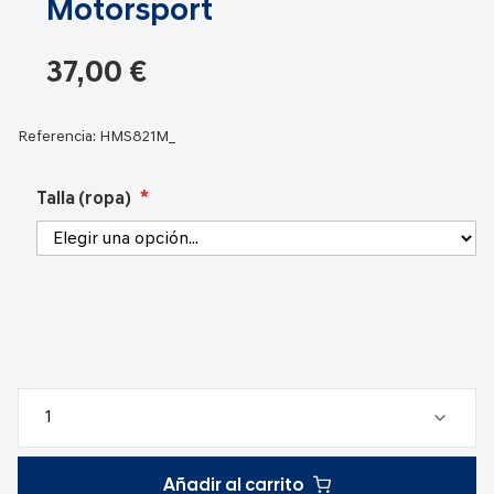
Motorsport
galería
de
37,00 €
imágenes
Referencia:
HMS821M_
Talla (ropa)
Añadir al carrito