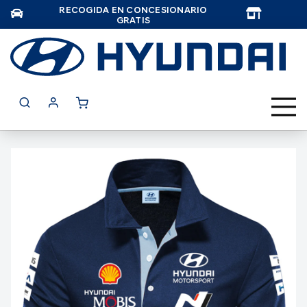
RECOGIDA EN CONCESIONARIO
TAR
GRATIS
Saltar
al
final
de
la
galería
de
imágenes