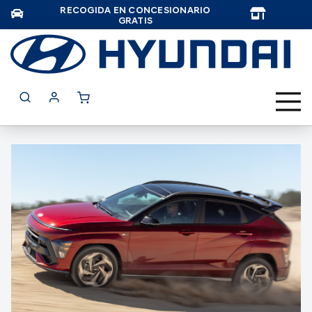
RECOGIDA EN CONCESIONARIO
TAR
GRATIS
Saltar
al
final
de
la
galería
de
imágenes