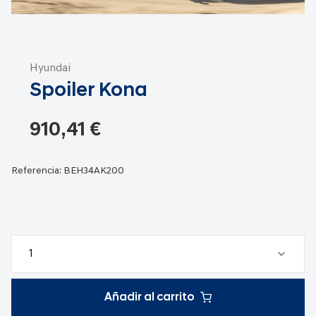
Saltar
al
Hyundai
comienzo
Spoiler Kona
de
la
galería
910,41 €
de
imágenes
Referencia:
BEH34AK200
Añadir al carrito