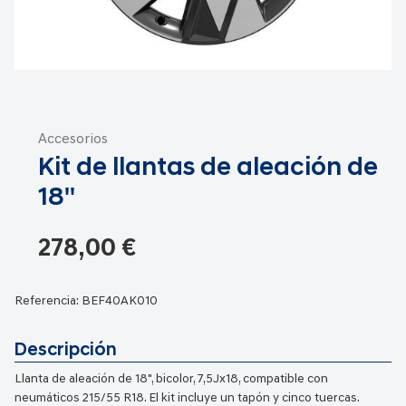
Saltar
al
Accesorios
comienzo
Kit de llantas de aleación de
de
la
18''
galería
de
278,00 €
imágenes
Referencia:
BEF40AK010
Descripción
Llanta de aleación de 18", bicolor, 7,5Jx18, compatible con
neumáticos 215/55 R18. El kit incluye un tapón y cinco tuercas.