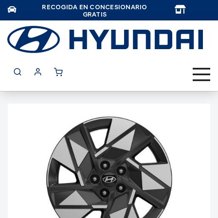
RECOGIDA EN CONCESIONARIO
TAR
GRATIS
Saltar
al
final
de
la
galería
de
imágenes