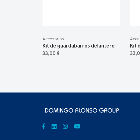
Accesorios
Acce
Kit de guardabarros delantero
Kit 
33,00 €
33,0