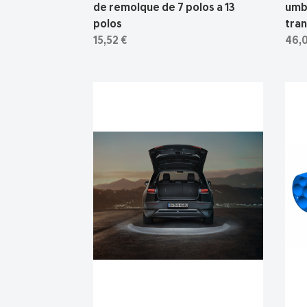
de remolque de 7 polos a 13
umb
polos
tra
15,52 €
46,