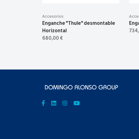
Accesorios
Acce
Enganche "Thule" desmontable
Eng
Horizontal
734
680,00 €