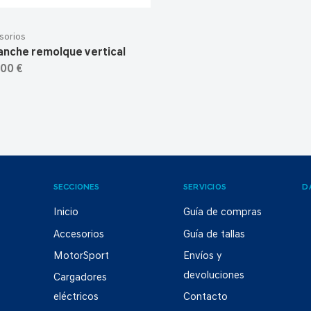
sorios
anche remolque vertical
,00 €
SECCIONES
SERVICIOS
D
Inicio
Guía de compras
Accesorios
Guía de tallas
MotorSport
Envíos y
devoluciones
Cargadores
eléctricos
Contacto