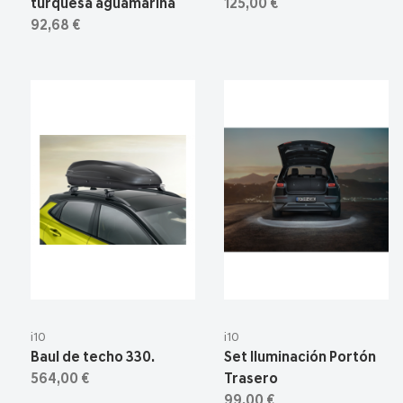
turquesa aguamarina
125,00 €
92,68 €
i10
i10
Baul de techo 330.
Set Iluminación Portón
564,00 €
Trasero
99,00 €