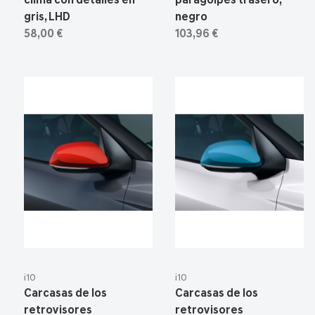
clima con detalles en
paragolpes trasero,
gris, LHD
negro
58,00 €
103,96 €
i10
i10
Carcasas de los
Carcasas de los
retrovisores
retrovisores