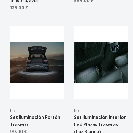
trasera, azul
564,00 €
125,00 €
i10
i10
Set Iluminación Portón
Set Iluminación Interior
Trasero
Led Plazas Traseras
99,00 €
(Luz Blanca)