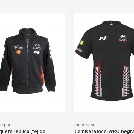
rSport
MotorSport
ueta replica (tejido
Camiseta local WRC, negra