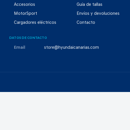
Accesorios
Guía de tallas
MotorSport
Envíos y devoluciones
Cargadores eléctricos
Contacto
DATOS DE CONTACTO
Email
store@hyundaicanarias.com
© 2026 Domingo Alonso SLU
Aviso legal
Política de privacidad
Política de cookies
Selección de consentimientos
Canal Ético