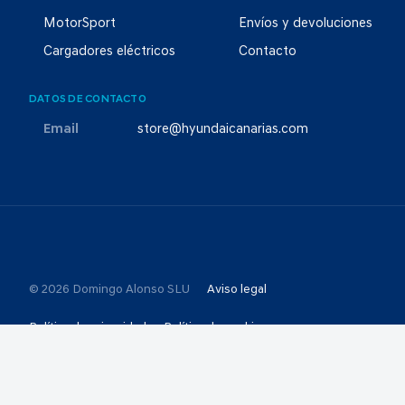
MotorSport
Envíos y devoluciones
Cargadores eléctricos
Contacto
DATOS DE CONTACTO
Email
store@hyundaicanarias.com
© 2026 Domingo Alonso SLU
Aviso legal
Política de privacidad
Política de cookies
Selección de consentimientos
Canal Ético